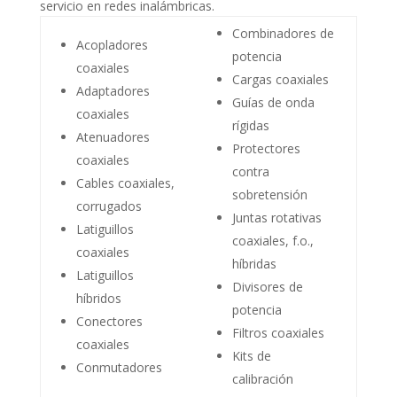
servicio en redes inalámbricas.
Combinadores de
Acopladores
potencia
coaxiales
Cargas coaxiales
Adaptadores
Guías de onda
coaxiales
rígidas
Atenuadores
Protectores
coaxiales
contra
Cables coaxiales,
sobretensión
corrugados
Juntas rotativas
Latiguillos
coaxiales, f.o.,
coaxiales
híbridas
Latiguillos
Divisores de
híbridos
potencia
Conectores
Filtros coaxiales
coaxiales
Kits de
Conmutadores
calibración